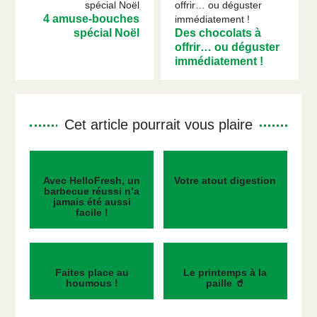
4 amuse-bouches
spécial Noël
Des chocolats à
offrir… ou déguster
immédiatement !
Cet article pourrait vous plaire
Avec HelloFresh, un
Votre atout digestion
barbecue réussi n’a
jamais été aussi
facile !
Faites place au
Le printemps à la
houmous !
paille 🥤