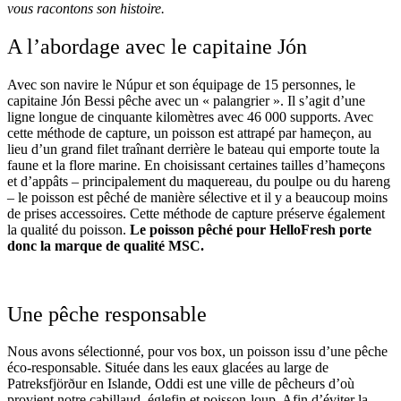
vous racontons son histoire.
A l’abordage avec le capitaine Jón
Avec son navire le Núpur et son équipage de 15 personnes, le
capitaine Jón Bessi pêche avec un « palangrier ». Il s’agit d’une
ligne longue de cinquante kilomètres avec 46 000 supports. Avec
cette méthode de capture, un poisson est attrapé par hameçon, au
lieu d’un grand filet traînant derrière le bateau qui emporte toute la
faune et la flore marine. En choisissant certaines tailles d’hameçons
et d’appâts – principalement du maquereau, du poulpe ou du hareng
– le poisson est pêché de manière sélective et il y a beaucoup moins
de prises accessoires. Cette méthode de capture préserve également
la qualité du poisson.
Le poisson pêché pour HelloFresh porte
donc la marque de qualité MSC.
Une pêche responsable
Nous avons sélectionné, pour vos box, un poisson issu d’une pêche
éco-responsable. Située dans les eaux glacées au large de
Patreksfjörður en Islande, Oddi est une ville de pêcheurs d’où
provient notre cabillaud, églefin et poisson-loup.
Afin d’éviter la