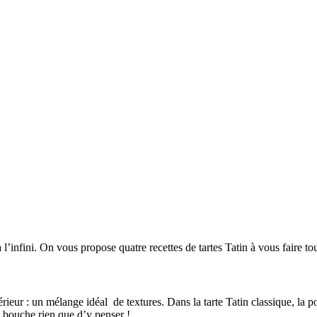
l’infini. On vous propose quatre recettes de tartes Tatin à vous faire tour
térieur : un mélange idéal de textures. Dans la tarte Tatin classique, la p
la bouche rien que d’y penser !