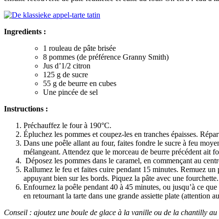
Ingredients :
1 rouleau de pâte brisée
8 pommes (de préférence Granny Smith)
Jus d’1/2 citron
125 g de sucre
55 g de beurre en cubes
Une pincée de sel
Instructions :
Préchauffez le four à 190°C.
Épluchez les pommes et coupez-les en tranches épaisses. Répart
Dans une poêle allant au four, faites fondre le sucre à feu moye
mélangeant. Attendez que le morceau de beurre précédent ait fon
Déposez les pommes dans le caramel, en commençant au centre 
Rallumez le feu et faites cuire pendant 15 minutes. Remuez un p
appuyant bien sur les bords. Piquez la pâte avec une fourchette.
Enfournez la poêle pendant 40 à 45 minutes, ou jusqu’à ce que l
en retournant la tarte dans une grande assiette plate (attention a
Conseil : ajoutez une boule de glace à la vanille ou de la chantilly 