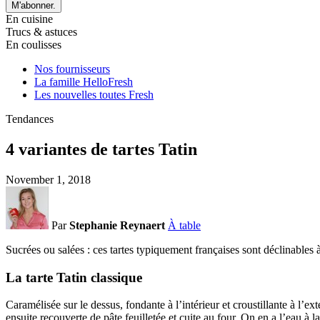
M'abonner.
En cuisine
Trucs & astuces
En coulisses
Nos fournisseurs
La famille HelloFresh
Les nouvelles toutes Fresh
Tendances
4 variantes de tartes Tatin
November 1, 2018
Par
Stephanie Reynaert
À table
Sucrées ou salées : ces tartes typiquement françaises sont déclinables à 
La tarte Tatin classique
Caramélisée sur le dessus, fondante à l’intérieur et croustillante à l’ex
ensuite recouverte de pâte feuilletée et cuite au four. On en a l’eau à 