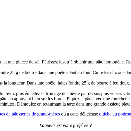
u, et une pincée de sel. Pétrissez jusqu’à obtenir une pâte homogène. Ro
fondre 25 g de beurre dans une poêle allant au four. Cuire les chicons d
s la longueur. Dans une poêle, faites fondre 25 g de beurre à feu doux.
de thym, puis émiettez le fromage de chèvre par dessus puis versez-y le
e pâte en appuyant bien sur les bords. Piquez la pâte avec une fourchett
 5 minutes. Démoulez en retournant la tarte dans une grande assiette plat
ttes de pâtisseries de grand-mères
ou à cette délicieuse
quiche au potiro
Laquelle est votre préférée ?