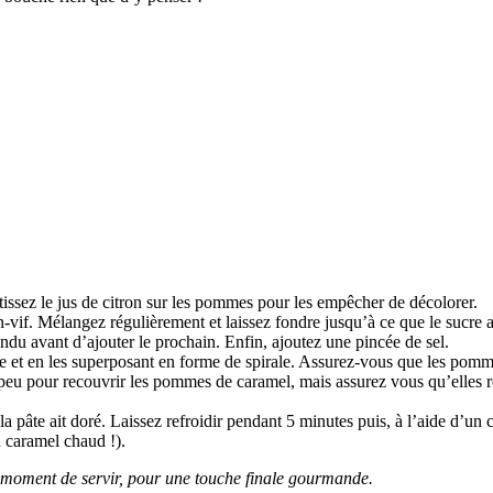
issez le jus de citron sur les pommes pour les empêcher de décolorer.
n-vif. Mélangez régulièrement et laissez fondre jusqu’à ce que le sucre a
du avant d’ajouter le prochain. Enfin, ajoutez une pincée de sel.
et en les superposant en forme de spirale. Assurez-vous que les pomme
eu pour recouvrir les pommes de caramel, mais assurez vous qu’elles retr
a pâte ait doré. Laissez refroidir pendant 5 minutes puis, à l’aide d’u
u caramel chaud !).
au moment de servir, pour une touche finale gourmande.