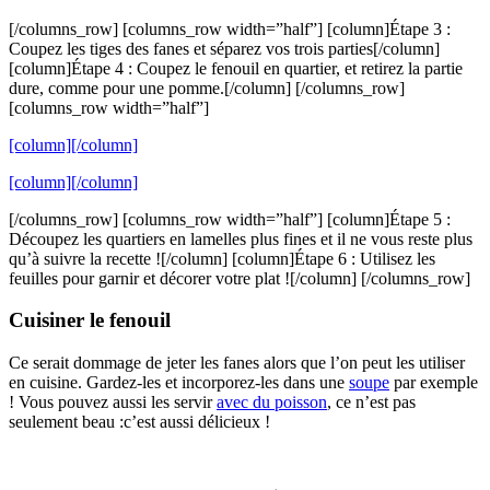
[/columns_row] [columns_row width=”half”] [column]Étape 3 :
Coupez les tiges des fanes et séparez vos trois parties[/column]
[column]Étape 4 : Coupez le fenouil en quartier, et retirez la partie
dure, comme pour une pomme.[/column] [/columns_row]
[columns_row width=”half”]
[column]
[/column]
[column]
[/column]
[/columns_row] [columns_row width=”half”] [column]Étape 5 :
Découpez les quartiers en lamelles plus fines et il ne vous reste plus
qu’à suivre la recette ![/column] [column]Étape 6 : Utilisez les
feuilles pour garnir et décorer votre plat ![/column] [/columns_row]
Cuisiner le fenouil
Ce serait dommage de jeter les fanes alors que l’on peut les utiliser
en cuisine. Gardez-les et incorporez-les dans une
soupe
par exemple
! Vous pouvez aussi les servir
avec du poisson
, ce n’est pas
seulement beau :c’est aussi délicieux !