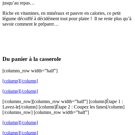
jusqu’au repas…
Riche en vitamines, en minéraux et pauvre en calories, ce petit
légume décoiffé à décidément tout pour plaire ! Il ne reste plus qu’à
savoir comment le préparer…
Du panier à la casserole
[columns_row width=”half”]
[column]
[/column]
[column]
[/column]
[/columns_row][columns_row width=”half”] [column]Étape 1 :
Lavez-le[/column] [column]Étape 2 : Coupez les fanes[/column]
[/columns_row] [columns_row width=”half”]
[column]
[/column]
[column]
[/column]