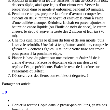
Ajoutez la farine et la levure tamisées, le lait de coco et la noix
de coco râpée, ainsi que le jus d’un citron vert. Versez la
préparation dans le moule et enfournez pendant 50 minutes.
Pendant ce temps, préparez la crème d’avocat : coupez les
avocats en deux, retirez le noyau et enlevez la chair à l’aide
d’une cuillère à soupe. Réduisez la chair en purée, ajoutez le
beurre de cacao liquide (ou l’huile de noix de coco), le cream
cheese, le sirop d’agave, le zeste des 2 citrons et leur jus (70
ml).
Une fois cuit, retirez le gâteau du four et de son moule, puis
laissez-le refroidir. Une fois à température ambiante, coupez le
gâteau en 2 couches égales. Il faut que votre base soit froide
pour passer à la prochaine étape.
Placez la base du gâteau sur une assiette, et étalez ⅓ de la
crème d’avocat. Placez le deuxième étage par dessus et
répétez l’étape précédente. Étalez le reste de la crème sur
l’ensemble du gâteau.
Décorez avec des fleurs comestibles et dégustez !
Partager cet article
1
0
Copier la recette
Copié dans le presse-papier
Oups, ça n'a pas
fonctionné